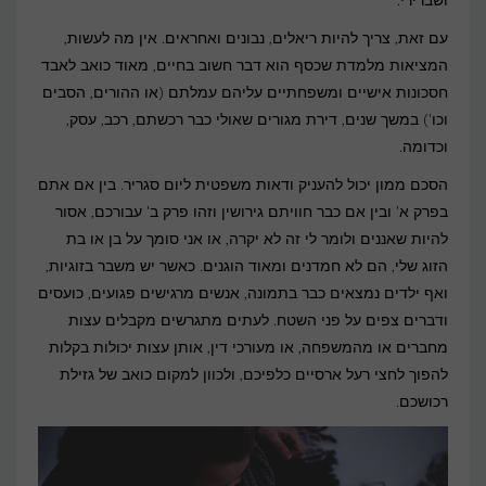
ושברירי.
עם זאת, צריך להיות ריאלים, נבונים ואחראים. אין מה לעשות,
המציאות מלמדת שכסף הוא דבר חשוב בחיים, מאוד כואב לאבד
חסכונות אישיים ומשפחתיים עליהם עמלתם (או ההורים, הסבים
וכו') במשך שנים, דירת מגורים שאולי כבר רכשתם, רכב, עסק,
וכדומה.
הסכם ממון יכול להעניק ודאות משפטית ליום סגריר. בין אם אתם
בפרק א' ובין אם כבר חוויתם גירושין וזהו פרק ב' עבורכם, אסור
להיות שאננים ולומר לי זה לא יקרה, או אני סומך על בן או בת
הזוג שלי, הם לא חמדנים ומאוד הוגנים. כאשר יש משבר בזוגיות,
ואף ילדים נמצאים כבר בתמונה, אנשים מרגישים פגועים, כועסים
ודברים צפים על פני השטח. לעתים מתגרשים מקבלים עצות
מחברים או מהמשפחה, או מעורכי דין, אותן עצות יכולות בקלות
להפוך לחצי רעל ארסיים כלפיכם, ולכוון למקום כואב של גזילת
רכושכם.