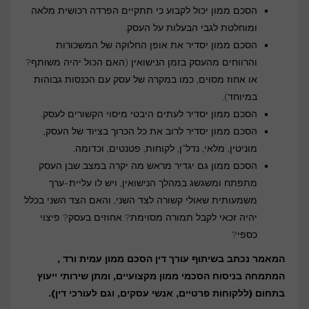
הסכם ממון יכול לקבוע כי תתקיים הפרדה רכושית מלאה
ומוחלטת לגבי הבעלות על העסק.
הסכם ממון יסדיר את אופן החלוקה של המשכורות
והרווחים מהעסק בזמן הנישואין (האם הכול יהיה משותף?
או אחוז מסוים, כמו במקרה של עסק עם הכנסות גבוהות
במיוחד).
הסכם ממון יסדיר לעתים היבטי מיסוי הקשורים לעסק.
הסכם ממון יסדיר לרוב את כל הכרוך בציוד של העסק,
מוניטין, מלאי, נדל"ן, לקוחות, פטנטים, וכדומה.
הסכם ממון גם יגדיר מראש מה יקרה במצב שבן העסק
מתפתח ומשגשג במהלך הנישואין, ויש לו עליית-ערך
משמעותית שאולי קשורה לצד השני, והאם הצד השני בכלל
יהיה זכאי לקבל תמורה מסוימת? אחוזים בעסק? פיצוי
כספי?
המאמר נכתב בשיתוף עורך דין הסכם ממון עמית ורד ,
המתמחה בניסוח הסכמי ממון מקצועיים, ומתן שירותי ייעוץ
בתחום (ללקוחות פרטיים, אנשי עסקים, וגם לעורכי דין).