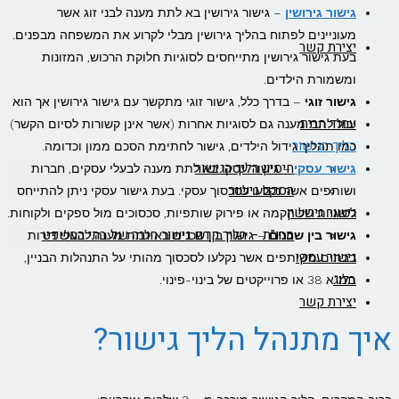
גישור גירושין
– גישור גירושין בא לתת מענה לבני זוג אשר
מעוניינים לפתוח בהליך גירושין מבלי לקרוע את המשפחה מבפנים.
יצירת קשר
בעת גישור גירושין מתייחסים לסוגיות חלוקת הרכוש, המזונות
ומשמורת הילדים.
גישור זוגי
– בדרך כלל, גישור זוגי מתקשר עם גישור גירושין אך הוא
עמוד הבית
יכול לתת מענה גם לסוגיות אחרות (אשר אינן קשורות לסיום הקשר)
הליך הגישור
כמו תהליך גידול הילדים, גישור לחתימת הסכם ממון וכדומה.
חיסיון הליך הגישור
גישור עסקי
– גישור עסקי בא לתת מענה לבעלי עסקים, חברות
הסכם גישור
ושותפים אשר נקלעו לסכסוך עסקי. בעת גישור עסקי ניתן להתייחס
גישור גירושין
לסוגיות של הקמה או פירוק שותפיות, סכסוכים מול ספקים ולקוחות.
מהו"ת – הליך קדם גישור חובה של בתי המשפט
גישור בין שכנים
– גישור בין שכנים בא לתת מענה לבעלי דירות
גישור עסקי
בבתים משותפים אשר נקלעו לסכסוך מהותי על התנהלות הבניין,
בלוג
תמ"א 38 או פרוייקטים של בינוי-פינוי.
יצירת קשר
איך מתנהל הליך גישור?