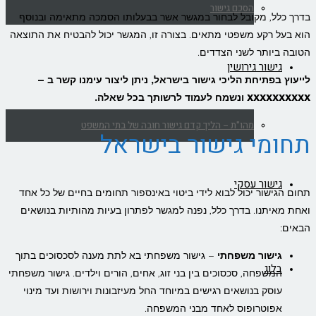
הסכם גישור
בדרך כלל, מקובל לבחור במגשר אשר בבעלותו הסמכה מתאימה ובנוסף
הוא בעל רקע משפטי מתאים. בצורה זו, המגשר יכול להבטיח את התוצאה
הטובה ביותר לשני הצדדים.
גישור גירושין
לייעוץ בפתיחת הליכי גישור בישראל, ניתן ליצור עימנו קשר ב –
XXXXXXXXXX ונשמח לעמוד לרשותך בכל שאלה.
מהו"ת – הליך קדם גישור חובה של בתי המשפט
תחומי גישור בישראל
גישור עסקי
תחום הגישור יכול לבוא לידי ביטוי באינספור תחומים בחיים של כל אחד
ואחת מאיתנו. בדרך כלל, נפנה למגשר לפתרון בעיות מהותיות בנושאים
הבאים:
גישור משפחתי
– גישור משפחתי בא לתת מענה לסכסוכים בתוך
בלוג
המשפחה, סכסוכים בין בני זוג, אחים, הורים וילדים. גישור משפחתי
עוסק בנושאים רגישים במיוחד החל מעיזבונות וירושות ועד מינוי
אפוטרופוס לאחד מבני המשפחה.